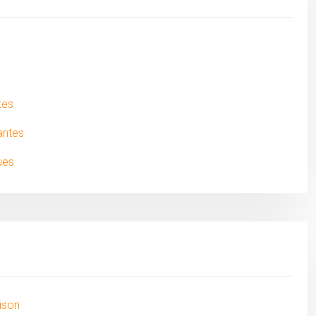
tes
antes
ues
ison