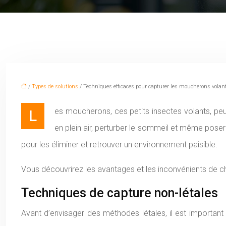
/
Types de solutions
/ Techniques efficaces pour capturer les moucherons volan
Les moucherons, ces petits insectes volants, peuvent rapidement transformer un moment agréable en véritable calvaire. Leur présence constante peut gâcher des repas
en plein air, perturber le sommeil et même pose
pour les éliminer et retrouver un environnement paisible.
Vous découvrirez les avantages et les inconvénients de c
Techniques de capture non-létales
Avant d’envisager des méthodes létales, il est important