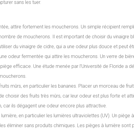
pturer sans les tuer.
ée, attire fortement les moucherons. Un simple récipient rempli d
ombre de moucherons. Il est important de choisir du vinaigre bla
iliser du vinaigre de cidre, qui a une odeur plus douce et peut êt
ne odeur fermentée qui attire les moucherons. Un verre de bière 
piège efficace. Une étude menée par l’Université de Floride a dé
s moucherons.
ruits mûrs, en particulier les bananes. Placer un morceau de fruit
 de choisir des fruits très mûrs, car leur odeur est plus forte et
, car ils dégagent une odeur encore plus attractive.
lumière, en particulier les lumières ultraviolettes (UV). Un piè
 les éliminer sans produits chimiques. Les pièges à lumière sont