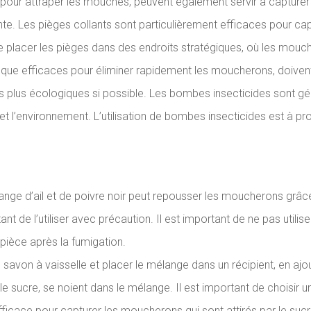
és pour attraper les mouches, peuvent également servir à captu
e. Les pièges collants sont particulièrement efficaces pour cap
 de placer les pièges dans des endroits stratégiques, où les mou
 que efficaces pour éliminer rapidement les moucherons, doivent
tives plus écologiques si possible. Les bombes insecticides son
et l’environnement. L’utilisation de bombes insecticides est à p
lange d’ail et de poivre noir peut repousser les moucherons grâc
ortant de l’utiliser avec précaution. Il est important de ne pas u
 pièce après la fumigation.
savon à vaisselle et placer le mélange dans un récipient, en ajo
le sucre, se noient dans le mélange. Il est important de choisir u
ficace pour capturer les moucherons qui sont attirés par le sucr