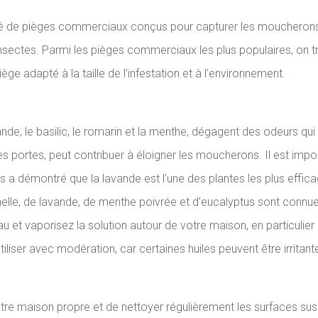
 de pièges commerciaux conçus pour capturer les moucherons. C
insectes. Parmi les pièges commerciaux les plus populaires, on tr
ge adapté à la taille de l’infestation et à l’environnement.
nde, le basilic, le romarin et la menthe, dégagent des odeurs qu
es portes, peut contribuer à éloigner les moucherons. Il est impo
as a démontré que la lavande est l’une des plantes les plus eff
nnelle, de lavande, de menthe poivrée et d’eucalyptus sont connu
eau et vaporisez la solution autour de votre maison, en particuli
utiliser avec modération, car certaines huiles peuvent être irritan
tre maison propre et de nettoyer régulièrement les surfaces su